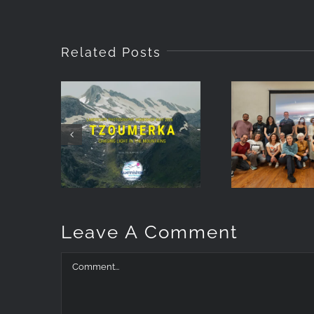
Related Posts
Betw
Landscape
Earth 
Photography
Star
Workshop
Reflecti
May 2026:
my
Chasing Light
photog
at Tzoumerka
talk in 
Leave A Comment
Comment