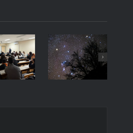
Upcoming
oduction
Event:
to
Introduction
ophotography,
to Nightscape
h 4, 2026
Photography
iversity
at the
Patras,
University of
reece
Patras