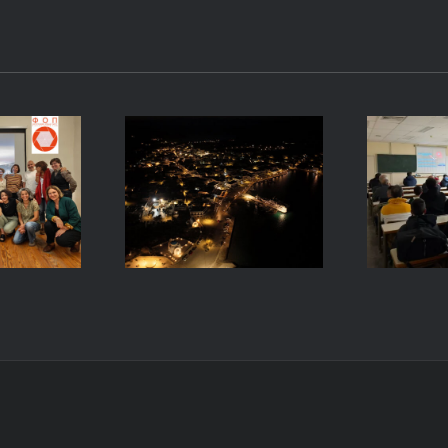
een
Intr
and
A Huge
s:
Astr
Thanks to
ng on
Marc
Antiparos
– Un
island
raphy
of 
Paros
G