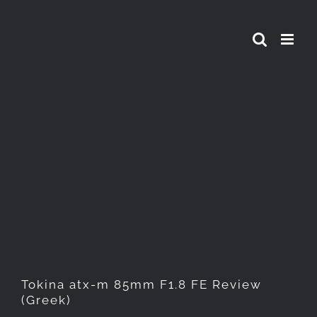
Skip
to
content
Tokina atx-m 85mm F1.8 FE
Review (Greek)
Tokina atx-m 85mm F1.8 FE Review
(Greek)