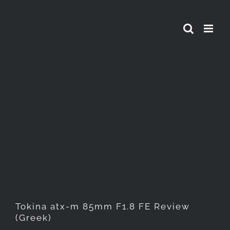
Skip
to
content
Tokina atx-m 85mm F1.8 FE
Review (Greek)
Tokina atx-m 85mm F1.8 FE Review
(Greek)