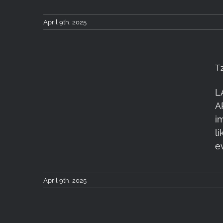
April 9th, 2025
T
L
Tzoumerka Workshop 4-
A
6 April 2025: Recap
i
l
e
April 9th, 2025