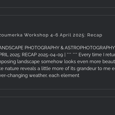
zoumerka Workshop 4-6 April 2025: Recap
ANDSCAPE PHOTOGRAPHY & ASTROPHOTOGRAPHY
PRIL 2025: RECAP 2025-04-09 | *** *** Every time I re
mposing landscape somehow looks even more beautiful
ike nature reveals a little more of its grandeur to me e
ver-changing weather, each element